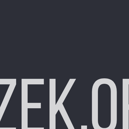
zek.o